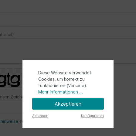
ptional)
Diese Website verwendet
Cookies, um korrekt zu
funktionieren (Versand).
Mehr Informationen ...
deten Zeichen ein*
Akzeptieren
Ablehnen
Konfigurieren
hinweise
zur Kenntnis genommen.
*