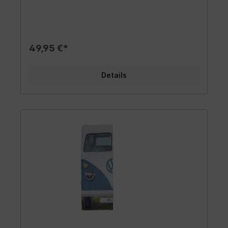
erhältlich, ist das Pop-up-Zelt ein pfiffiges
Spielutensil und erfreut die Herzen aller Bulli-
Fans! Es ist ein echter Hingucker auf dem
Campingplatz oder Waldfest. Ein tolles
Urlaubsgeschenk und es bietet für alle
49,95 €*
abenteuerlustigen Kinder eine Vielzahl an
Möglichkeiten der Benutzung. Als
Schlafmöglichkeit mit Schlafsack auf einer
Details
Kinderfreizeit oder im Campingurlaub wird es zu
einem unvergesslichen Erlebnis! Design |
Geschenkidee | Sonstiges: Das coole Kinderzelt
im VW T1 Bulli Bus Outfit gibt es in Blau, Pink und
Rot jeweils mit Weiß. Das Bulli-Zelt hat Eingänge
auf der Rückseite und auf der Seite. Die
hochrollbaren Safarifenster an der Bulli-Front, die
vor dem Eingang mit Mücken und Bienen gesäumt
wurden, sind problemlos fest zu machen und
sorgen in wärmeren Jahreszeiten für ausreichend
frische Luft im Zeltinneren. Durch einen
wasserdichten Boden ist das Spielen bei Regen
und nassem Gras für die Kinder dennoch möglich.
Material | Technische Daten: Hohe
Qualitätsansprüche sind für uns
selbstverständlich. Das Campingzelt besteht aus
210D Oxford Polyester, einem leichten und