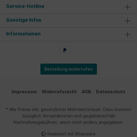
hat eine gummierte Griffzone für ein sicheres
Service-Hotline
Schreiben ohne aus der Hand zu rutschen. Am
Ende des Stiftes hängt ein VW T1 Bulli Clip. Es
gibt den trendigen Kugelschreiber auch für alle
Sonstige Infos
VW Käfer Fans! In pinker Farbe und mit dem „Love
That Bug“ Schriftzug. Der Kugelschreiber ist ein
Informationen
toller Fanartikel. Ein Blickfang und ein schöner
Begleiter für den Alltag, fürs Büro oder in der
Freizeit. Tipp: der Kugelschreiber ist ein schönes
„Give-away“ und ist ein schönes Präsent für
einen Notizblock. Material/Technische Daten Als
größter Volkswagen Lizenznehmer nimmt BRISA
die bestmögliche Qualität seiner Produkte ernst.
Bestellung widerrufen
Von VW FANS - FÜR VW FANS lautet unsere
Devise. Hohe Qualitätsansprüche und offizielle
Lizenzierungen sind bei uns selbstverständlich.
Sie dienen als Grundlage für den Erfolg seit der
Impressum
Widerrufsrecht
AGB
Datenschutz
Einführung im Jahre 2013. Der Kugelschreiber
besteht aus Kunststoff und Metall. Tintenfarbe:
schwarz; Maße: 15 x 2 cm.
* Alle Preise inkl. gesetzlicher Mehrwertsteuer. Dazu kommen
zuzüglich Versandkosten und gegebenenfalls
Nachnahmegebühren, wenn nicht anders angegeben.
Realisiert mit Shopware