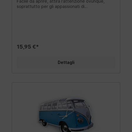
Facile da aprire, attira l'attenzione ovunque,
Pura nostalgia!Evocate la sensazione degli anni
soprattutto per gli appassionati di
'50, '60 e '70 - libertà, vagabondaggio e voglia di
autobus/camper VW "Bulli". L'elegante orologio
vivere nella vostra vita!Batteria: 1 - AA (non
vintage con design VW Bus conferisce agli interni
inclusa), dimensioni: Ø 8,5 /h=5 cm.
il desiderato tocco retrò. L'indicatore orario
casuale è ideale sul comodino della camera da
letto o sul tavolino del soggiorno. L'orologio fa
una figura super anche in ufficio o in officina!
L'articolo del ventilatore è a bassa rumorosità e
15,95 €*
quindi adatto anche alle persone sensibili al
rumore. Grazie al suo materiale leggero e allo
stesso tempo robusto, l'orologio VW è adatto
Dettagli
anche come accessorio da viaggio in camper. È
semplicemente stupefacente!Design/ Idea
regalo/ Altro:Con il suo classico design retrò, il
MyClock attira sempre l'attenzione come pratico
magnete sul frigorifero o sulla scrivania. È
possibile scegliere tra diversi quadranti per far
battere il cuore di ogni VW Bus. Ogni orologio è
un'attrazione in sé! L'anello decorativo che
circonda l'articolo del ventilatore è abbinato al
quadrante dell'orologio. In ufficio, in salotto o in
vetrina, il MyClock è un must per i collezionisti e
gli appassionati. È un ottimo regalo per uomini e
donne.Trasportate il vostro entusiasmo per il VW