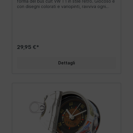
forma del bus cult VW T1 in stile retrò. Giocoso e
Pura nostalgia!Evocate la sensazione degli anni
con disegni colorati e variopinti, ravviva ogni
'50, '60 e '70 - libertà, vagabondaggio e voglia di
stanza con stile. Grazie ai materiali di alta qualità
vivere nella vostra vita!Batteria: 1 - AA (non
utilizzati, il nostro orologio da parete per
inclusa), dimensioni: Ø 8,5 /h=5 cm.
autobus/camper VW T1 "Bulli" unisce design e
qualità. Poiché l'accento è posto sul motivo
accattivante, si è rinunciato alla cornice.
Abbellite i vostri salotti, l'ufficio, l'officina o la
cantina degli hobby: le possibilità sono davvero
29,95 €*
tante. L'orologio aggiunge un fascino caldo e
affettuoso a qualsiasi ambiente. Un orologio a
batteria garantisce l'ora esatta. La sua forma
Dettagli
insolita e bella lo rende un accento elegante
nella zona giorno. L'arredamento per i fan del
Bulli! Evocate il fascino dell'auto di culto nel
vostro spazio abitativo. Design/ Idea regalo/
Altro: Elegante orologio dal tipico design vintage
VW T1. L'autobus/camper VW "Bulli" a figura
intera è raffigurato su un pannello in MDF.
L'elegante orologio da parete VW dal design
vintage è l'attrazione di ogni parete! Come
elemento decorativo in cucina, in soggiorno o in
officina. Questo tenero orologio da parete Bulli
dona agli interni un tocco casual e retrò. La forma
dettagliata del segnatempo e il quadrante