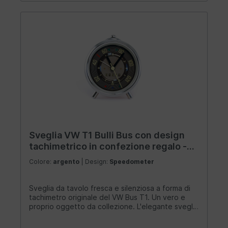
Sveglia VW T1 Bulli Bus con design
tachimetrico in confezione regalo -
rosso
Colore:
argento
| Design:
Speedometer
Sveglia da tavolo fresca e silenziosa a forma di
tachimetro originale del VW Bus T1. Un vero e
proprio oggetto da collezione. L'elegante sveglia
vintage con design da autobus/camper "Bulli"
conferisce agli interni il desiderato tocco retrò.