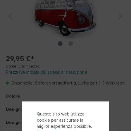
29,95 €*
Contenuto:
1 pezzo
Prezzi IVA inclusa più spese di spedizione
Disponibile, Sofort versandfertig, Lieferzeit 1-3 Werktage
Colore
Design
Questo sito web utilizza i
cookie per assicurare la
Design
miglior esperienza possibile.