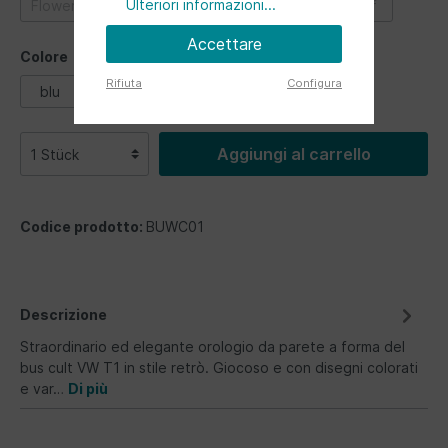
Ulteriori informazioni...
Flower Power
Love Bus
Silhouette
Surf
Accettare
Colore
Rifiuta
Configura
blu
multicolore
rosso
Aggiungi al carrello
Codice prodotto:
BUWC01
Descrizione
Straordinario ed elegante orologio da parete a forma del
bus cult VW T1 in stile retrò. Giocoso e con disegni colorati
e var…
Di più