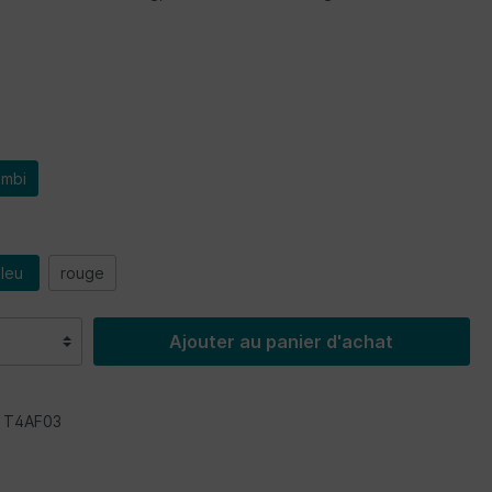
ombi
leu
rouge
Ajouter au panier d'achat
:
T4AF03