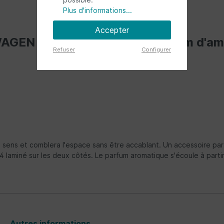
Plus d'informations...
Accepter
SWAGEN BUS VW T4 Combi Parfum d'amb
Refuser
Configurer
sens et comblera l'espace sans être accablant. Un accessoire parfa
 laminé sur les deux côtés. Le parfum aromatique s'écoule à partir
Autres informations