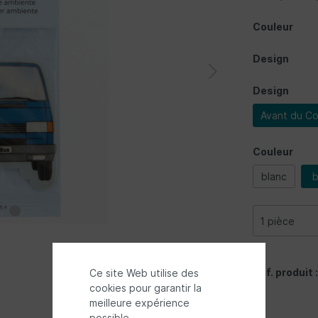
Couleur
Design
Design
Avant du C
Couleur
blanc
b
Réf. produit 
Ce site Web utilise des
cookies pour garantir la
meilleure expérience
possible.