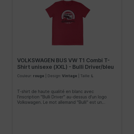
VOLKSWAGEN BUS VW T1 Combi T-
Shirt unisexe (XXL) - Bulli Driver/bleu
Couleur:
rouge
| Design:
Vintage
| Taille:
L
T-shirt de haute qualité en blanc avec
l'inscription "Bulli Driver" au-dessus d'un logo
Volkswagen. Le mot allemand "Bulli" est un
surnom attachant pour le légendaire VW Bus. La
chemise est faite de 100% coton (150g/m²) et
possède un col à double couture de 1,5 cm de
large. Il n'a pas de coutures latérales et une
coupe classique qui est plus étroite au niveau