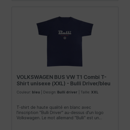
VOLKSWAGEN BUS VW T1 Combi T-
Shirt unisexe (XXL) - Bulli Driver/bleu
Couleur:
bleu
| Design:
Bulli driver
| Taille:
XXL
T-shirt de haute qualité en blanc avec
l'inscription "Bulli Driver" au-dessus d'un logo
Volkswagen. Le mot allemand "Bulli" est un
surnom attachant pour le légendaire VW Bus. La
chemise est faite de 100% coton (150g/m²) et