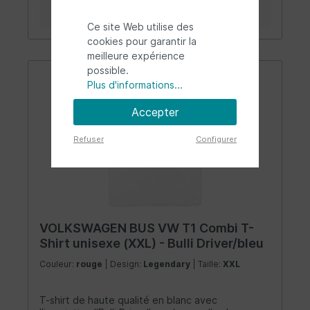
Détails
Ce site Web utilise des
cookies pour garantir la
meilleure expérience
possible.
Plus d'informations...
Accepter
Refuser
Configurer
VOLKSWAGEN BUS VW T1 Combi T-
Shirt unisexe (XXL) - Bulli Driver/bleu
Couleur:
rouge
| Design:
Legendary
| Taille:
XXL
T-shirt de haute qualité en blanc avec