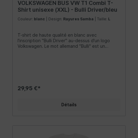
VOLKSWAGEN BUS VW T1 Combi T-
Shirt unisexe (XXL) - Bulli Driver/bleu
Couleur:
blanc
| Design:
Rayures Samba
| Taille:
L
T-shirt de haute qualité en blanc avec
l'inscription "Bulli Driver" au-dessus d'un logo
Volkswagen. Le mot allemand "Bulli" est un
surnom attachant pour le légendaire VW Bus. La
chemise est faite de 100% coton (150g/m²) et
possède un col à double couture de 1,5 cm de
large. Il n'a pas de coutures latérales et une
coupe classique qui est plus étroite au niveau
des épaules et des manches. Le matériau est
très confortable à porter et complète les
29,95 €*
vêtements de tout fan Combi - que ce soit un
homme ou une femme. Taille: XXL
Détails