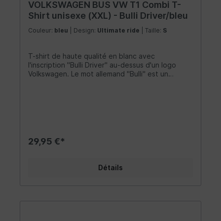
VOLKSWAGEN BUS VW T1 Combi T-
Shirt unisexe (XXL) - Bulli Driver/bleu
Couleur:
bleu
| Design:
Ultimate ride
| Taille:
S
T-shirt de haute qualité en blanc avec
l'inscription "Bulli Driver" au-dessus d'un logo
Volkswagen. Le mot allemand "Bulli" est un
surnom attachant pour le légendaire VW Bus. La
chemise est faite de 100% coton (150g/m²) et
possède un col à double couture de 1,5 cm de
large. Il n'a pas de coutures latérales et une
coupe classique qui est plus étroite au niveau
des épaules et des manches. Le matériau est
très confortable à porter et complète les
29,95 €*
vêtements de tout fan Combi - que ce soit un
homme ou une femme. Taille: XXL
Détails