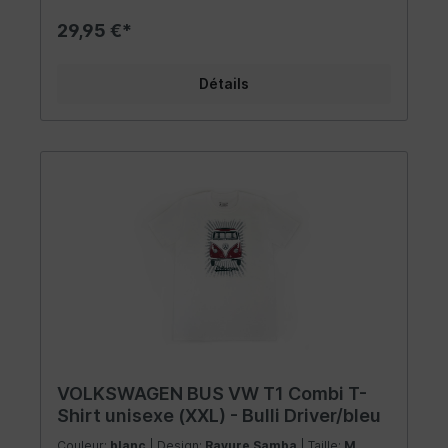
des épaules et des manches. Le matériau est
très confortable à porter et complète les
29,95 €*
vêtements de tout fan Combi - que ce soit un
homme ou une femme. Taille: XXL
Détails
VOLKSWAGEN BUS VW T1 Combi T-
Shirt unisexe (XXL) - Bulli Driver/bleu
Couleur:
blanc
| Design:
Rayure Samba
| Taille:
M