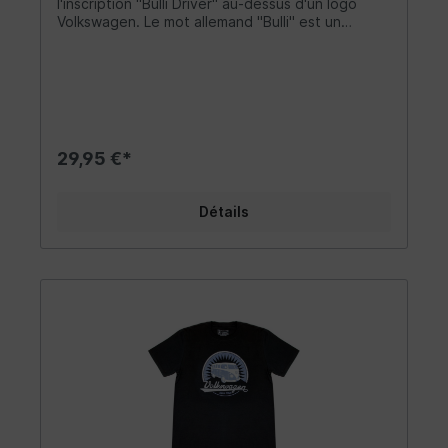
l'inscription "Bulli Driver" au-dessus d'un logo
Volkswagen. Le mot allemand "Bulli" est un
surnom attachant pour le légendaire VW Bus. La
chemise est faite de 100% coton (150g/m²) et
possède un col à double couture de 1,5 cm de
large. Il n'a pas de coutures latérales et une
coupe classique qui est plus étroite au niveau
des épaules et des manches. Le matériau est
très confortable à porter et complète les
29,95 €*
vêtements de tout fan Combi - que ce soit un
homme ou une femme. Taille: XXL
Détails