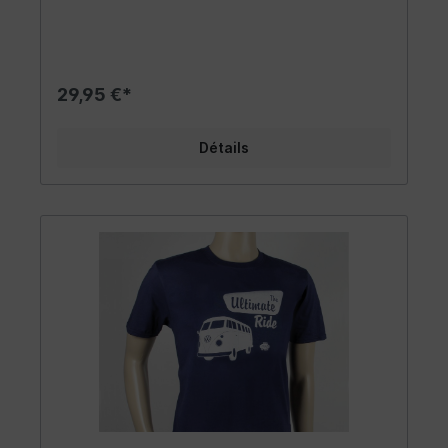
possède un col à double couture de 1,5 cm de
large. Il n'a pas de coutures latérales et une
coupe classique qui est plus étroite au niveau
des épaules et des manches. Le matériau est
très confortable à porter et complète les
29,95 €*
vêtements de tout fan Combi - que ce soit un
homme ou une femme. Taille: XXL
Détails