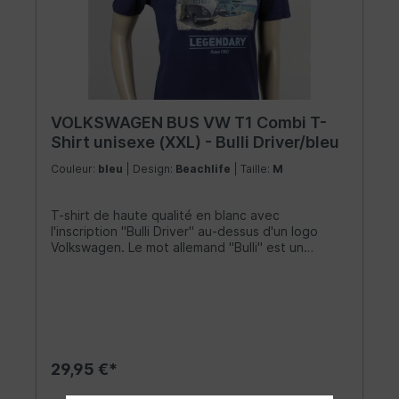
VOLKSWAGEN BUS VW T1 Combi T-
Shirt unisexe (XXL) - Bulli Driver/bleu
Couleur:
bleu
| Design:
Beachlife
| Taille:
M
T-shirt de haute qualité en blanc avec
l'inscription "Bulli Driver" au-dessus d'un logo
Volkswagen. Le mot allemand "Bulli" est un
surnom attachant pour le légendaire VW Bus. La
chemise est faite de 100% coton (150g/m²) et
possède un col à double couture de 1,5 cm de
large. Il n'a pas de coutures latérales et une
coupe classique qui est plus étroite au niveau
des épaules et des manches. Le matériau est
très confortable à porter et complète les
29,95 €*
vêtements de tout fan Combi - que ce soit un
homme ou une femme. Taille: XXL