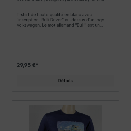
T-shirt de haute qualité en blanc avec
l'inscription "Bulli Driver" au-dessus d'un logo
Volkswagen. Le mot allemand "Bulli" est un
surnom attachant pour le légendaire VW Bus. La
chemise est faite de 100% coton (150g/m²) et
possède un col à double couture de 1,5 cm de
large. Il n'a pas de coutures latérales et une
coupe classique qui est plus étroite au niveau
des épaules et des manches. Le matériau est
très confortable à porter et complète les
29,95 €*
vêtements de tout fan Combi - que ce soit un
homme ou une femme. Taille: XXL
Détails