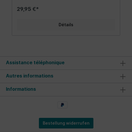
des épaules et des manches. Le matériau est
très confortable à porter et complète les
29,95 €*
vêtements de tout fan Combi - que ce soit un
homme ou une femme. Taille: XXL
Détails
Assistance téléphonique
Autres informations
Informations
Bestellung widerrufen