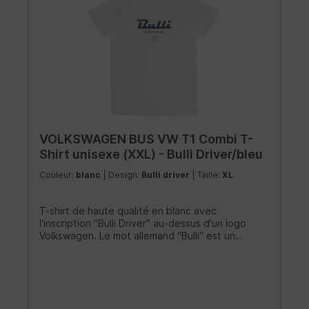
VOLKSWAGEN BUS VW T1 Combi T-
Shirt unisexe (XXL) - Bulli Driver/bleu
Couleur:
blanc
| Design:
Bulli driver
| Taille:
XL
T-shirt de haute qualité en blanc avec
l'inscription "Bulli Driver" au-dessus d'un logo
Volkswagen. Le mot allemand "Bulli" est un
surnom attachant pour le légendaire VW Bus. La
chemise est faite de 100% coton (150g/m²) et
possède un col à double couture de 1,5 cm de
large. Il n'a pas de coutures latérales et une
coupe classique qui est plus étroite au niveau