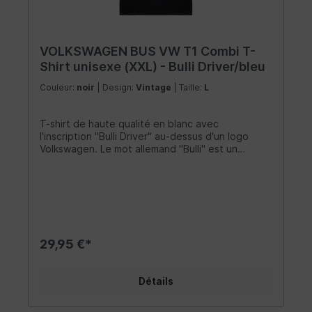
VOLKSWAGEN BUS VW T1 Combi T-
Shirt unisexe (XXL) - Bulli Driver/bleu
Couleur:
noir
| Design:
Vintage
| Taille:
L
T-shirt de haute qualité en blanc avec
l'inscription "Bulli Driver" au-dessus d'un logo
Volkswagen. Le mot allemand "Bulli" est un
surnom attachant pour le légendaire VW Bus. La
chemise est faite de 100% coton (150g/m²) et
possède un col à double couture de 1,5 cm de
large. Il n'a pas de coutures latérales et une
coupe classique qui est plus étroite au niveau
des épaules et des manches. Le matériau est
très confortable à porter et complète les
29,95 €*
vêtements de tout fan Combi - que ce soit un
homme ou une femme. Taille: XXL
Détails