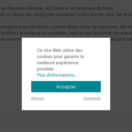
, en Nouvelle-Zélande, en Corée et en Amérique du Nord.
t élargit les catégories existantes telles que les sacs, les articl
veloppés pour l'extérieur, comme divers outils de barbecue, des t
acilitent le camping au quotidien, mais ils sont aussi très amusants
de consommation forte avec une bonne qualité et des designs a
Ce site Web utilise des
cookies pour garantir la
meilleure expérience
possible.
Plus d'informations...
Accepter
Refuser
Configurer