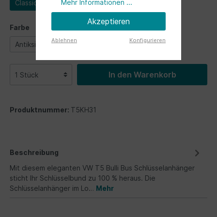
Mehr Informationen ...
Classic Bus1
Akzeptieren
Farbe
Ablehnen
Konfigurieren
Antiksilberoptik
Grau
schwarz
weiß
In den Warenkorb
Produktnummer:
T5KH31
Beschreibung
Mit diesem eleganten VW T5 Bulli Bus Schlüsselanhänger
sticht Ihr Schlüsselbund zu 100 % heraus. Die
Schlüsselanhänger im Lo…
Mehr