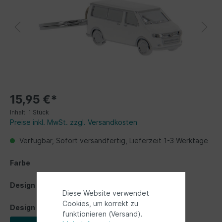
15,95 €*
Inhalt:
1 Stück
Preise inkl. MwSt. zzgl. Versandkosten
Verfügbar, Sofort versandfertig, Lieferzeit 1-3 Werktage
Farbe
Design
Diese Website verwendet
Cookies, um korrekt zu
Design
funktionieren (Versand).