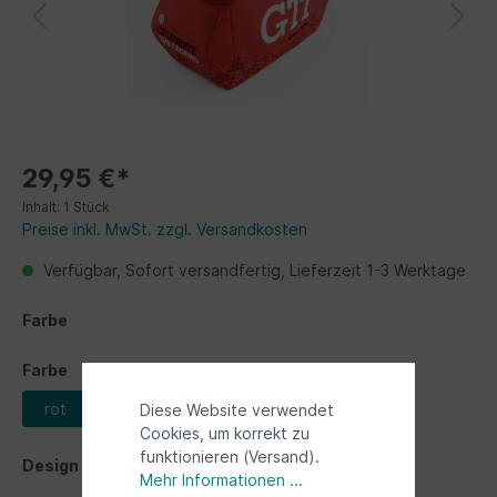
29,95 €*
Inhalt:
1 Stück
Preise inkl. MwSt. zzgl. Versandkosten
Verfügbar, Sofort versandfertig, Lieferzeit 1-3 Werktage
Farbe
Farbe
rot
schwarz
Diese Website verwendet
Cookies, um korrekt zu
funktionieren (Versand).
Design
Mehr Informationen ...