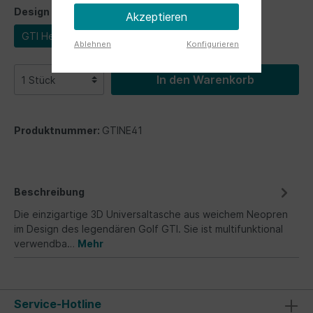
Design
Akzeptieren
GTI Hexagon
Ablehnen
Konfigurieren
In den Warenkorb
Produktnummer:
GTINE41
Beschreibung
Die einzigartige 3D Universaltasche aus weichem Neopren
im Design des legendären Golf GTI. Sie ist multifunktional
verwendba…
Mehr
Service-Hotline