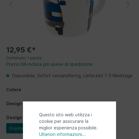
12,95 €*
Contenuto:
1 pezzo
Prezzi IVA inclusa più spese di spedizione
Disponibile, Sofort versandfertig, Lieferzeit 1-3 Werktage
Colore
Design
Questo sito web utilizza i
Design
cookie per assicurare la
miglior esperienza possibile.
Fronte del Bus
Ulteriori informazioni...