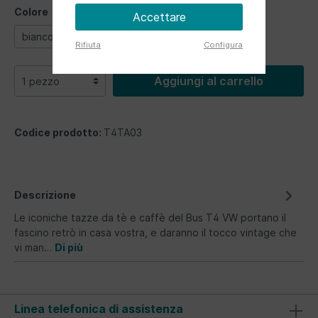
Colore
Accettare
bianco
blu
Rifiuta
Configura
Aggiungi al carrello
Codice prodotto:
T4TA03
Descrizione
Le iconiche tazze da tè e caffè del Bus T4 VW portano il
fascino retrò in casa vostra, e daranno il tocco vintage che
vi man…
Di più
Linea telefonica di assistenza